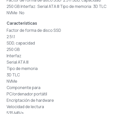
Factor de forma de disco SSD: 2.5\1 SDD, capacidad:
250 GB Interfaz: Serial ATA III Tipo de memoria: 3D TLC
NVMe: No
Características
Factor de forma de disco SSD
2.5\1
SDD, capacidad
250 GB
Interfaz
Serial ATA III
Tipo de memoria
3D TLC
NVMe
Componente para
PC/ordenador portátil
Encriptación de hardware
Velocidad de lectura
535 MB/s