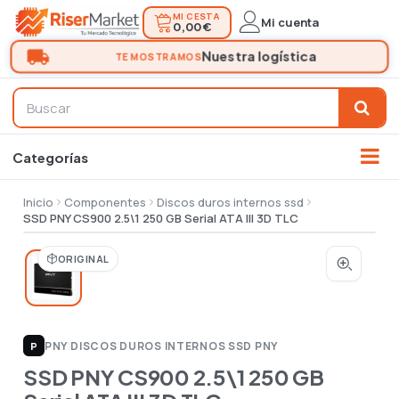
MI CESTA
Mi cuenta
0,00 €
Inicio
Componentes
Discos duros internos ssd
SSD PNY CS900 2.5\1 250 GB Serial ATA III 3D TLC
ORIGINAL
PNY
|
DISCOS DUROS INTERNOS SSD PNY
P
SSD PNY CS900 2.5\1 250 GB