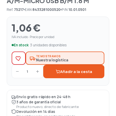
A/M-MICRO USB B/M 1.8 M
Ref.
75217
EAN
8433281000520
P/N
10.01.0501
1,06 €
IVA incluido · Precio por unidad
En stock
· 3 unidades disponibles
TE MOSTRAMOS
Nuestra logística
Añadir a la cesta
1
Envío gratis-rápido en 24-48 h
3 años de garantía oficial
Producto nuevo, directo de fabricante
Devolución en 14 días