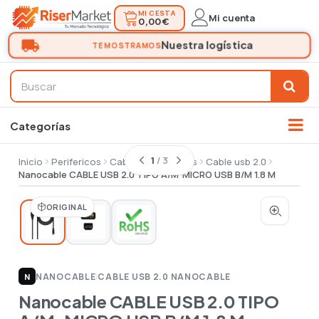
MI CESTA
Mi cuenta
0,00 €
1
/ 3
Inicio
Perifericos
Cables conectores
Cable usb 2.0
Nanocable CABLE USB 2.0 TIPO A/M-MICRO USB B/M 1.8 M
ORIGINAL
NANOCABLE
|
CABLE USB 2.0 NANOCABLE
N
Nanocable CABLE USB 2.0 TIPO