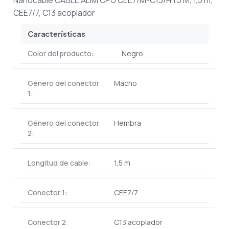
Nanocable CABLE ALIM CPU CEE7/M-C13/H 1.5 M, 1,5 m,
CEE7/7, C13 acoplador
Características
Color del producto:
Negro
Género del conector
Macho
1:
Género del conector
Hembra
2:
Longitud de cable:
1,5 m
Conector 1:
CEE7/7
Conector 2:
C13 acoplador