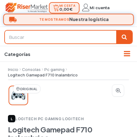
MI CESTA
Mi cuenta
0,00 €
Inicio
Consolas
Pc gaming
Logitech Gamepad F710 Inalambrico
ORIGINAL
LOGITECH
|
PC GAMING LOGITECH
L
Logitech Gamepad F710