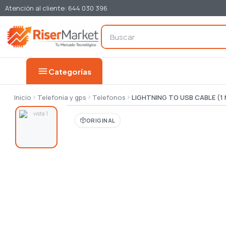
Atención al cliente: 644 030 396
menu
Categorías
Inicio
Telefonia y gps
Telefonos
LIGHTNING TO USB CABLE (1 
ORIGINAL