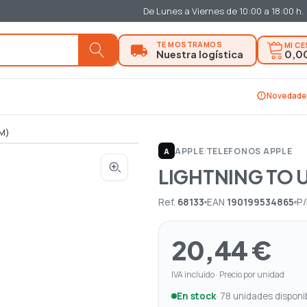
De Lunes a Viernes de 10:00 a 18:00 h.
MI C
0,0
new_releases
Novedade
M)
APPLE
|
TELEFONOS APPLE
A
LIGHTNING TO U
Ref.
68133
EAN
190199534865
P
20,44 €
IVA incluido · Precio por unidad
En stock
· 78 unidades disponi