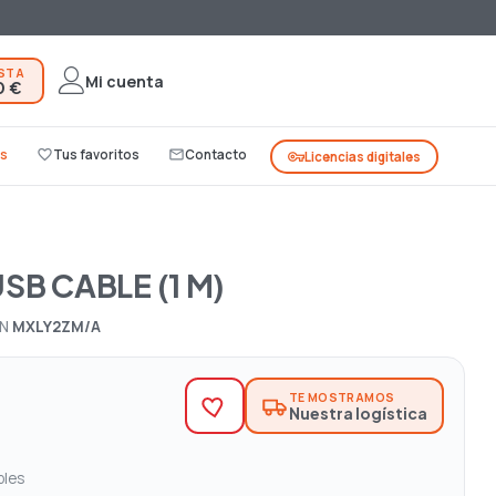
ESTA
Mi cuenta
0 €
s
favorite_border
Tus favoritos
mail_outline
Contacto
vpn_key
Licencias digitales
SB CABLE (1 M)
/N
MXLY2ZM/A
TE MOSTRAMOS
Nuestra logística
bles