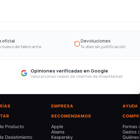
 oficial
Devoluciones
 nuevo de fabricante
14 días sin justificación
Opiniones verificadas en Google
Valoraciones reales de clientes de RiserMarket
RÍAS
EMPRESA
AYUDA
TAR
RECOMENDAMOS
COMPR
de Producto
Apple
Formas 
Aisens
Gastos d
e Desistimiento
Kaspersky
Quiénes