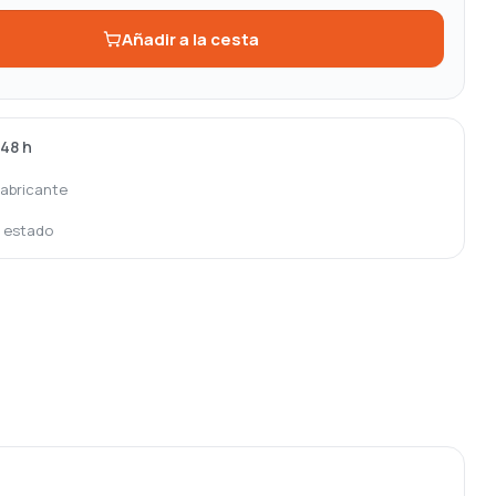
Añadir a la cesta
-48 h
fabricante
o estado