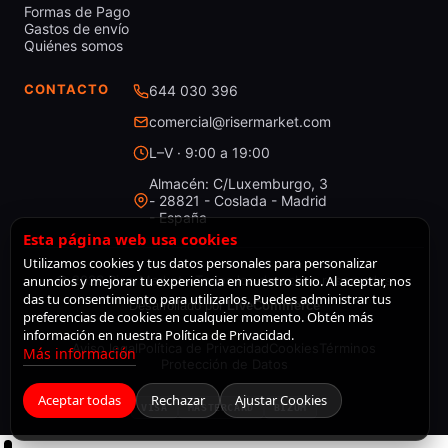
Formas de Pago
Gastos de envío
Quiénes somos
CONTACTO
644 030 396
comercial@risermarket.com
L–V · 9:00 a 19:00
Almacén: C/Luxemburgo, 3
- 28821 - Coslada - Madrid
- España
Esta página web usa cookies
Utilizamos cookies y tus datos personales para personalizar
anuncios y mejorar tu experiencia en nuestro sitio. Al aceptar, nos
© 2026 RiserMarket · Todos los derechos reservados
das tu consentimiento para utilizarlos. Puedes administrar tus
Desarrollado por
LiveCommerce
preferencias de cookies en cualquier momento. Obtén más
información en nuestra Política de Privacidad.
Aviso legal
Política de Privacidad
Cookies
Términos
Más información
Protección de Datos
Aceptar todas
Rechazar
Ajustar Cookies
VISA
MASTERCARD
BIZUM