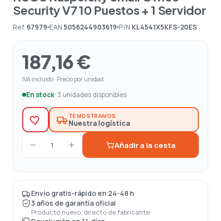
Security V7 10 Puestos + 1 Servidor
Ref.
67979
EAN
5056244903619
P/N
KL4541X5KFS-20ES
187,16 €
IVA incluido · Precio por unidad
En stock
· 3 unidades disponibles
TE MOSTRAMOS
Nuestra logística
Añadir a la cesta
1
Envío gratis-rápido en 24-48 h
3 años de garantía oficial
Producto nuevo, directo de fabricante