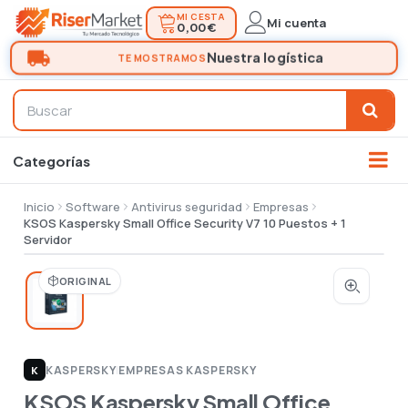
MI CESTA
Mi cuenta
0,00 €
Inicio
Software
Antivirus seguridad
Empresas
KSOS Kaspersky Small Office Security V7 10 Puestos + 1
Servidor
ORIGINAL
KASPERSKY
|
EMPRESAS KASPERSKY
K
KSOS Kaspersky Small Office