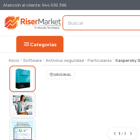
Atención al cliente: 644 030 396
menu
Categorías
Inicio
Software
Antivirus seguridad
Particulares
Kaspersky S
ORIGINAL
1
/ 3