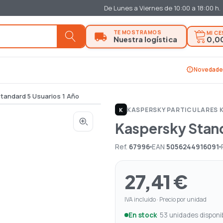
De Lunes a Viernes de 10:00 a 18:00 h.
MI C
0,0
new_releases
Novedade
tandard 5 Usuarios 1 Año
KASPERSKY
|
PARTICULARES 
K
Kaspersky Stand
Ref.
67996
EAN
5056244916091
27,41 €
IVA incluido · Precio por unidad
En stock
· 53 unidades disponi