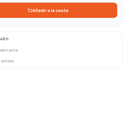
Añadir a la cesta
-48 h
fabricante
o estado