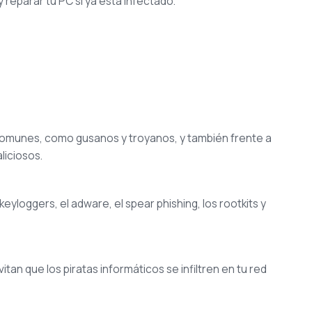
 reparar tu PC si ya está infectado.
 comunes, como gusanos y troyanos, y también frente a
iciosos.
loggers, el adware, el spear phishing, los rootkits y
tan que los piratas informáticos se infiltren en tu red