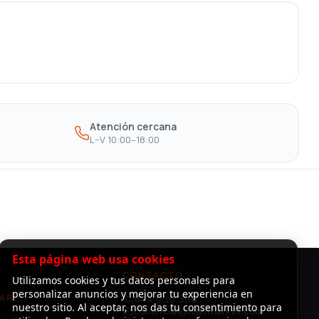
Atención cercana
L–V 10:00–18:00
Esta página web usa cookies
CONTACTO
Utilizamos cookies y tus datos personales para
personalizar anuncios y mejorar tu experiencia en
AR
644 030 396
nuestro sitio. Al aceptar, nos das tu consentimiento para
comercial@risermarket.com