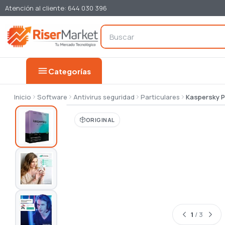
Atención al cliente: 644 030 396
menu
Categorías
Inicio
Software
Antivirus seguridad
Particulares
Kaspersky P
ORIGINAL
1
/ 3