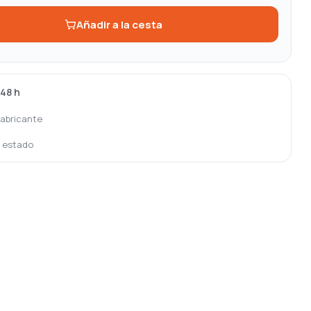
Añadir a la cesta
-48 h
fabricante
o estado