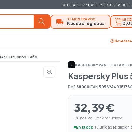
De Lunes a Viernes de 10:00 a 18:00 h.
MI C
0,0
new_releases
Novedade
lus 5 Usuarios 1 Año
KASPERSKY
|
PARTICULARES 
K
Kaspersky Plus 
Ref.
68000
EAN
5056244916176
32,39 €
IVA incluido · Precio por unidad
En stock
· 10 unidades disponi