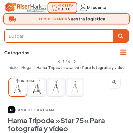
MI CESTA
Mi cuenta
0,00 €
1
/ 4
Inicio
Hogar
Hama Trípode »Star 75« Para fotografía y vídeo
ORIGINAL
HAMA
|
HOGAR HAMA
H
Hama Trípode »Star 75« Para
fotografía y vídeo