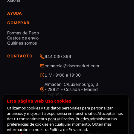
Xiaomi
AYUDA
COMPRAR
Formas de Pago
Gastos de envío
Quiénes somos
CONTACTO
644 030 396
comercial@risermarket.com
L–V · 9:00 a 19:00
Almacén: C/Luxemburgo, 3
- 28821 - Coslada - Madrid
- España
Esta página web usa cookies
Utilizamos cookies y tus datos personales para personalizar
anuncios y mejorar tu experiencia en nuestro sitio. Al aceptar, nos
© 2026 RiserMarket · Todos los derechos reservados
das tu consentimiento para utilizarlos. Puedes administrar tus
Desarrollado por
LiveCommerce
preferencias de cookies en cualquier momento. Obtén más
información en nuestra Política de Privacidad.
Aviso legal
Política de Privacidad
Cookies
Términos