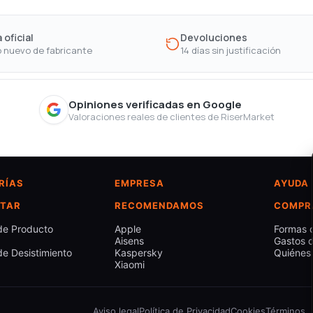
 oficial
Devoluciones
 nuevo de fabricante
14 días sin justificación
Opiniones verificadas en Google
Valoraciones reales de clientes de RiserMarket
RÍAS
EMPRESA
AYUDA
TAR
RECOMENDAMOS
COMPR
de Producto
Apple
Formas 
Aisens
Gastos d
e Desistimiento
Kaspersky
Quiénes
Xiaomi
Aviso legal
Política de Privacidad
Cookies
Términos