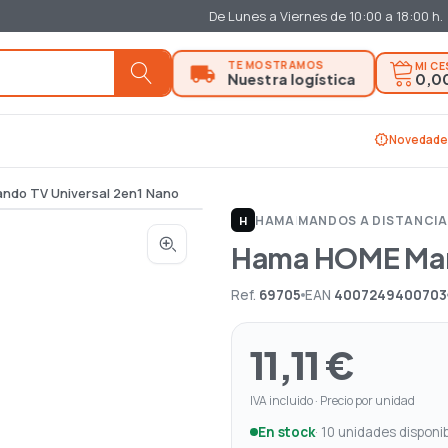
De Lunes a Viernes de 10:00 a 18:00 h.
MI C
0,0
new_releases
Novedade
do TV Universal 2en1 Nano
HAMA
|
MANDOS A DISTANCI
H
Hama HOME Mand
Ref.
69705
EAN
4007249400703
11,11 €
IVA incluido · Precio por unidad
En stock
· 10 unidades disponi