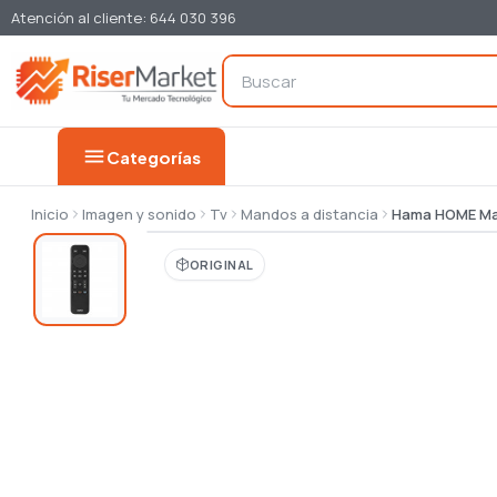
Atención al cliente: 644 030 396
menu
Categorías
Inicio
Imagen y sonido
Tv
Mandos a distancia
Hama HOME Man
ORIGINAL