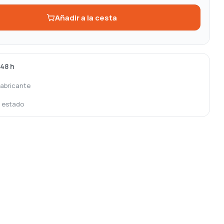
Añadir a la cesta
-48 h
fabricante
o estado