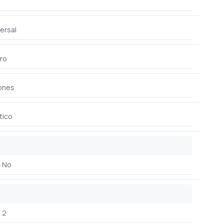
ersal
ro
ones
tico
No
2