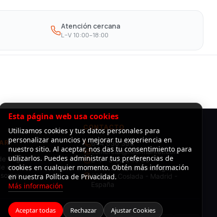
Atención cercana
L–V 10:00–18:00
Esta página web usa cookies
CONTACTO
Utilizamos cookies y tus datos personales para
personalizar anuncios y mejorar tu experiencia en
AR
644 030 396
nuestro sitio. Al aceptar, nos das tu consentimiento para
comercial@risermarket.com
utilizarlos. Puedes administrar tus preferencias de
de Pago
L–V · 9:00 a 19:00
e envío
cookies en cualquier momento. Obtén más información
Almacén: C/Luxemburgo, 3 -
 somos
en nuestra Política de Privacidad.
28821 - Coslada - Madrid -
España
Más información
Aceptar todas
Rechazar
Ajustar Cookies