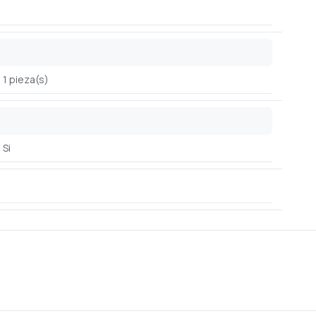
g
1 pieza(s)
Si