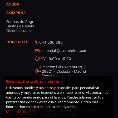
AYUDA
COMPRAR
Formas de Pago
Gastos de envío
Quiénes somos
CONTACTO
644 030 396
comercial@risermarket.com
L–V · 9:00 a 19:00
Almacén: C/Luxemburgo, 3
- 28821 - Coslada - Madrid
- España
Esta página web usa cookies
Utilizamos cookies y tus datos personales para personalizar
anuncios y mejorar tu experiencia en nuestro sitio. Al aceptar, nos
© 2026 RiserMarket · Todos los derechos reservados
das tu consentimiento para utilizarlos. Puedes administrar tus
Desarrollado por
LiveCommerce
preferencias de cookies en cualquier momento. Obtén más
información en nuestra Política de Privacidad.
Aviso legal
Política de Privacidad
Cookies
Términos
Más información
Protección de Datos