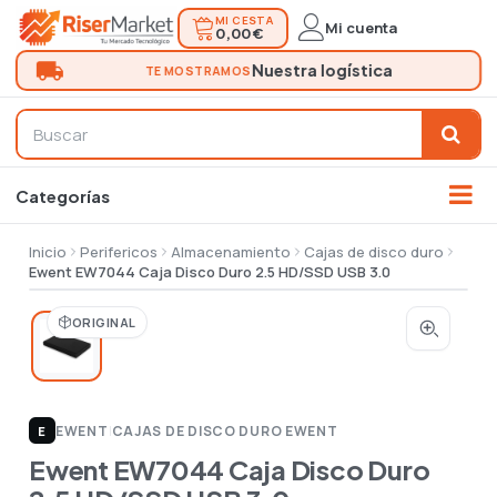
MI CESTA
Mi cuenta
0,00 €
Inicio
Perifericos
Almacenamiento
Cajas de disco duro
Ewent EW7044 Caja Disco Duro 2.5 HD/SSD USB 3.0
ORIGINAL
EWENT
|
CAJAS DE DISCO DURO EWENT
E
Ewent EW7044 Caja Disco Duro