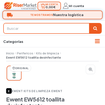
MI CESTA
Mi cuenta
0,00 €
Inicio
Perifericos
Kits de limpieza
Ewent EW5612 toallita desinfectante
ORIGINAL
EWENT
|
KITS DE LIMPIEZA EWENT
E
Ewent EW5612 toallita