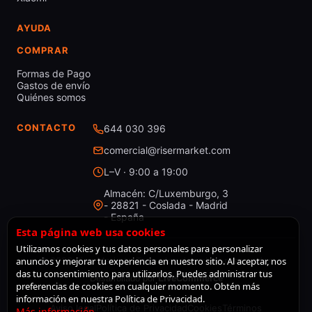
AYUDA
COMPRAR
Formas de Pago
Gastos de envío
Quiénes somos
CONTACTO
644 030 396
comercial@risermarket.com
L–V · 9:00 a 19:00
Almacén: C/Luxemburgo, 3
- 28821 - Coslada - Madrid
- España
Esta página web usa cookies
Utilizamos cookies y tus datos personales para personalizar
anuncios y mejorar tu experiencia en nuestro sitio. Al aceptar, nos
© 2026 RiserMarket · Todos los derechos reservados
das tu consentimiento para utilizarlos. Puedes administrar tus
Desarrollado por
LiveCommerce
preferencias de cookies en cualquier momento. Obtén más
información en nuestra Política de Privacidad.
Aviso legal
Política de Privacidad
Cookies
Términos
Más información