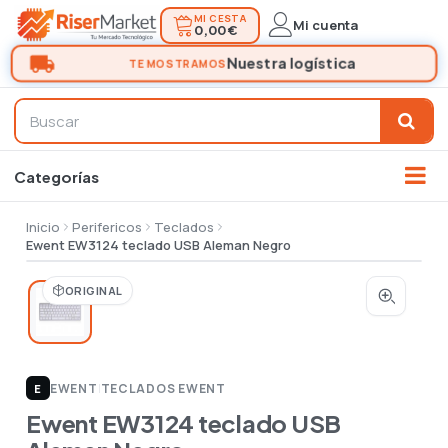
MI CESTA
Mi cuenta
0,00 €
Inicio
Perifericos
Teclados
Ewent EW3124 teclado USB Aleman Negro
ORIGINAL
EWENT
|
TECLADOS EWENT
E
Ewent EW3124 teclado USB