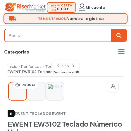
MI CESTA
Mi cuenta
0,00 €
1
/ 3
Inicio
Perifericos
Teclados
EWENT EW3102 Teclado Númerico Usb
ORIGINAL
EWENT
|
TECLADOS EWENT
E
EWENT EW3102 Teclado Númerico