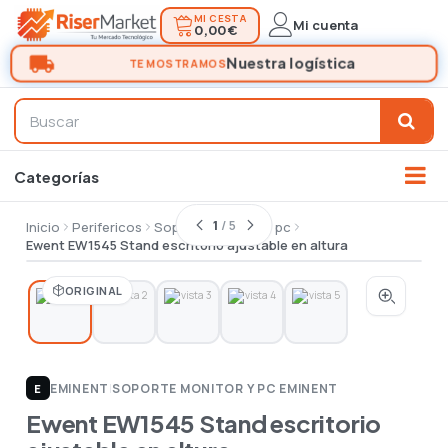
MI CESTA
Mi cuenta
0,00 €
1
/ 5
Inicio
Perifericos
Soporte monitor y pc
Ewent EW1545 Stand escritorio ajustable en altura
ORIGINAL
EMINENT
|
SOPORTE MONITOR Y PC EMINENT
E
Ewent EW1545 Stand escritorio