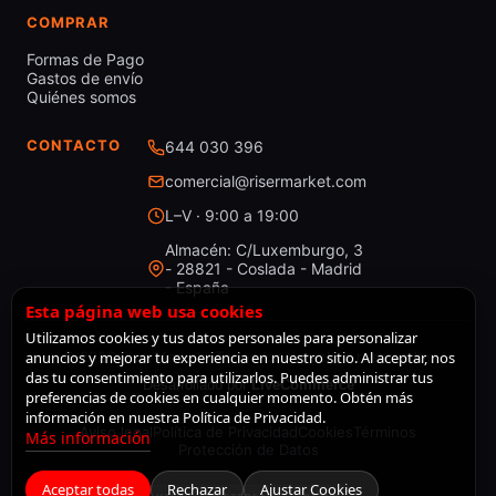
COMPRAR
Formas de Pago
Gastos de envío
Quiénes somos
CONTACTO
644 030 396
comercial@risermarket.com
L–V · 9:00 a 19:00
Almacén: C/Luxemburgo, 3
- 28821 - Coslada - Madrid
- España
Esta página web usa cookies
Utilizamos cookies y tus datos personales para personalizar
anuncios y mejorar tu experiencia en nuestro sitio. Al aceptar, nos
© 2026 RiserMarket · Todos los derechos reservados
das tu consentimiento para utilizarlos. Puedes administrar tus
Desarrollado por
LiveCommerce
preferencias de cookies en cualquier momento. Obtén más
información en nuestra Política de Privacidad.
Aviso legal
Política de Privacidad
Cookies
Términos
Más información
Protección de Datos
Aceptar todas
Rechazar
Ajustar Cookies