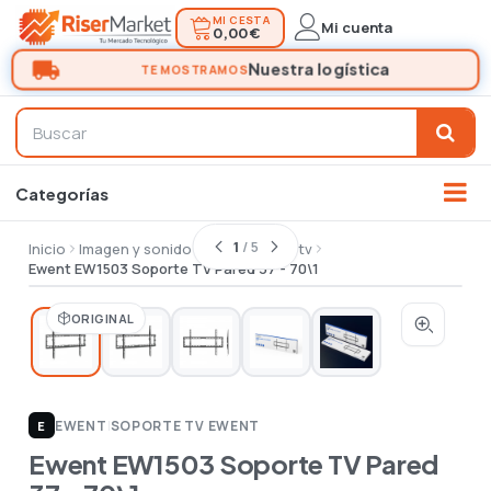
MI CESTA
Mi cuenta
0,00 €
1
/ 5
Inicio
Imagen y sonido
Tv
Soporte tv
Ewent EW1503 Soporte TV Pared 37 - 70\1
ORIGINAL
EWENT
|
SOPORTE TV EWENT
E
Ewent EW1503 Soporte TV Pared