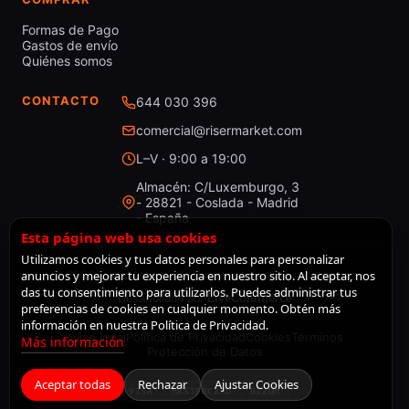
Formas de Pago
Gastos de envío
Quiénes somos
CONTACTO
644 030 396
comercial@risermarket.com
L–V · 9:00 a 19:00
Almacén: C/Luxemburgo, 3
- 28821 - Coslada - Madrid
- España
Esta página web usa cookies
Utilizamos cookies y tus datos personales para personalizar
anuncios y mejorar tu experiencia en nuestro sitio. Al aceptar, nos
© 2026 RiserMarket · Todos los derechos reservados
das tu consentimiento para utilizarlos. Puedes administrar tus
Desarrollado por
LiveCommerce
preferencias de cookies en cualquier momento. Obtén más
información en nuestra Política de Privacidad.
Aviso legal
Política de Privacidad
Cookies
Términos
Más información
Protección de Datos
Aceptar todas
Rechazar
Ajustar Cookies
VISA
MASTERCARD
BIZUM