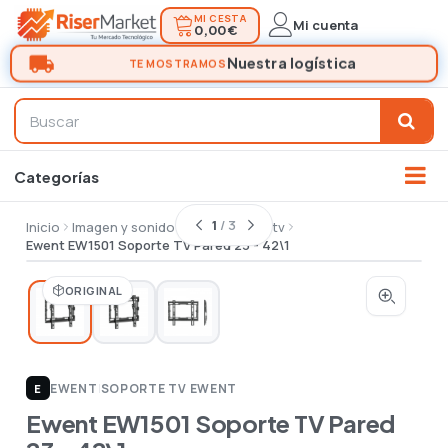
MI CESTA
Mi cuenta
0,00 €
1
/ 3
Inicio
Imagen y sonido
Tv
Soporte tv
Ewent EW1501 Soporte TV Pared 23 - 42\1
ORIGINAL
EWENT
|
SOPORTE TV EWENT
E
Ewent EW1501 Soporte TV Pared