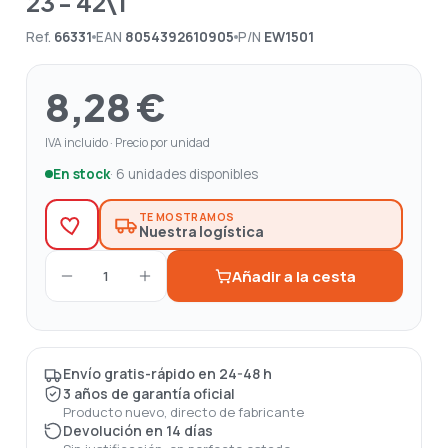
23 - 42\1
Ref.
66331
EAN
8054392610905
P/N
EW1501
8,28 €
IVA incluido · Precio por unidad
En stock
· 6 unidades disponibles
TE MOSTRAMOS
Nuestra logística
Añadir a la cesta
1
Envío gratis-rápido en 24-48 h
3 años de garantía oficial
Producto nuevo, directo de fabricante
Devolución en 14 días