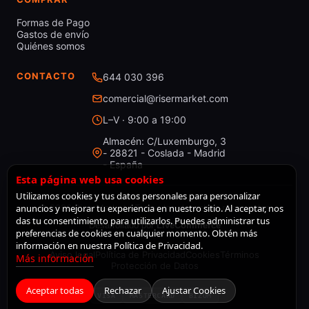
Formas de Pago
Gastos de envío
Quiénes somos
CONTACTO
644 030 396
comercial@risermarket.com
L–V · 9:00 a 19:00
Almacén: C/Luxemburgo, 3
- 28821 - Coslada - Madrid
- España
Esta página web usa cookies
Utilizamos cookies y tus datos personales para personalizar
anuncios y mejorar tu experiencia en nuestro sitio. Al aceptar, nos
© 2026 RiserMarket · Todos los derechos reservados
das tu consentimiento para utilizarlos. Puedes administrar tus
Desarrollado por
LiveCommerce
preferencias de cookies en cualquier momento. Obtén más
información en nuestra Política de Privacidad.
Aviso legal
Política de Privacidad
Cookies
Términos
Más información
Protección de Datos
Aceptar todas
Rechazar
Ajustar Cookies
VISA
MASTERCARD
BIZUM