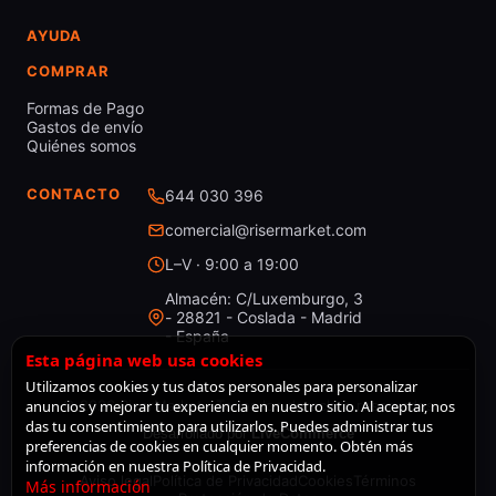
AYUDA
COMPRAR
Formas de Pago
Gastos de envío
Quiénes somos
CONTACTO
644 030 396
comercial@risermarket.com
L–V · 9:00 a 19:00
Almacén: C/Luxemburgo, 3
- 28821 - Coslada - Madrid
- España
Esta página web usa cookies
Utilizamos cookies y tus datos personales para personalizar
anuncios y mejorar tu experiencia en nuestro sitio. Al aceptar, nos
© 2026 RiserMarket · Todos los derechos reservados
das tu consentimiento para utilizarlos. Puedes administrar tus
Desarrollado por
LiveCommerce
preferencias de cookies en cualquier momento. Obtén más
información en nuestra Política de Privacidad.
Aviso legal
Política de Privacidad
Cookies
Términos
Más información