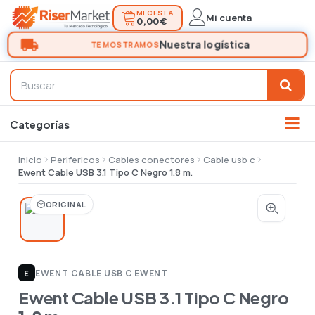
MI CESTA
Mi cuenta
0,00 €
Inicio
Perifericos
Cables conectores
Cable usb c
Ewent Cable USB 3.1 Tipo C Negro 1.8 m.
ORIGINAL
EWENT
|
CABLE USB C EWENT
E
Ewent Cable USB 3.1 Tipo C Negro