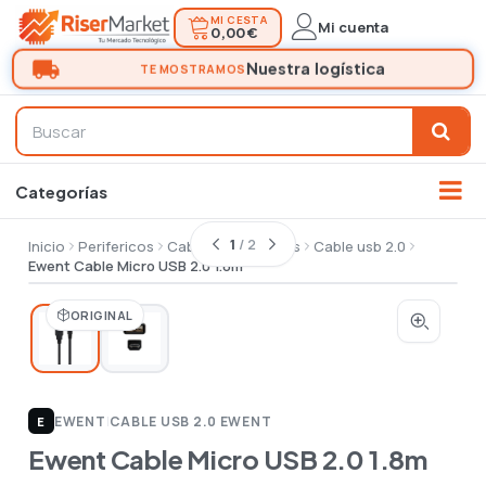
MI CESTA
Mi cuenta
0,00 €
1
/ 2
Inicio
Perifericos
Cables conectores
Cable usb 2.0
Ewent Cable Micro USB 2.0 1.8m
ORIGINAL
EWENT
|
CABLE USB 2.0 EWENT
E
Ewent Cable Micro USB 2.0 1.8m