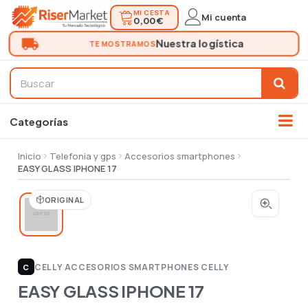
MI CESTA
Mi cuenta
0,00 €
Inicio
Telefonia y gps
Accesorios smartphones
EASY GLASS IPHONE 17
ORIGINAL
CELLY
|
ACCESORIOS SMARTPHONES CELLY
C
EASY GLASS IPHONE 17