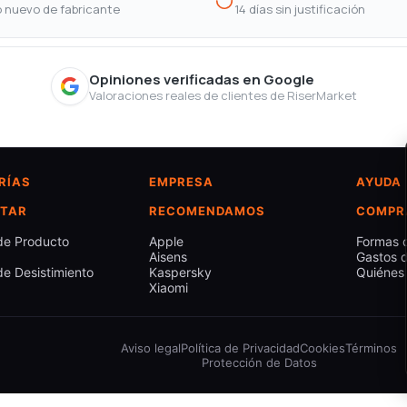
 nuevo de fabricante
14 días sin justificación
Opiniones verificadas en Google
Valoraciones reales de clientes de RiserMarket
RÍAS
EMPRESA
AYUDA
TAR
RECOMENDAMOS
COMPR
de Producto
Apple
Formas 
Aisens
Gastos d
e Desistimiento
Kaspersky
Quiénes
Xiaomi
Aviso legal
Política de Privacidad
Cookies
Términos
Protección de Datos