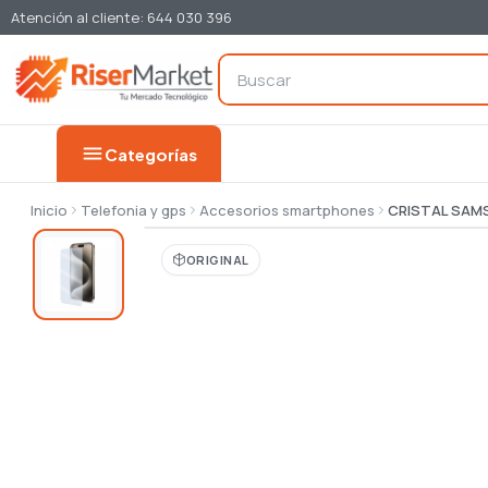
Atención al cliente: 644 030 396
menu
Categorías
Inicio
Telefonia y gps
Accesorios smartphones
CRISTAL SAMS
ORIGINAL