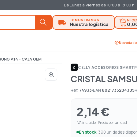
De Lunes a Viernes de 10:00 a 18:00 h.
MI C
0,0
new_releases
Novedade
UNG A14 - CAJA OEM
CELLY
|
ACCESORIOS SMARTP
C
CRISTAL SAMSU
Ref.
74933
EAN
8021735204305
2,14 €
IVA incluido · Precio por unidad
En stock
· 390 unidades dispon