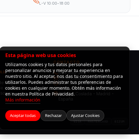
L–V 10:00–18:00
Esta página web usa cookies
CONTACTO
Utilizamos cookies y tus datos personales para
personalizar anuncios y mejorar tu experiencia en
AR
644 030 396
nuestro sitio. Al aceptar, nos das tu consentimiento para
comercial@risermarket.com
utilizarlos. Puedes administrar tus preferencias de
de Pago
L–V · 9:00 a 19:00
e envío
cookies en cualquier momento. Obtén más información
Almacén: C/Luxemburgo, 3 -
 somos
en nuestra Política de Privacidad.
28821 - Coslada - Madrid -
España
Más información
Aceptar todas
Rechazar
Ajustar Cookies
VISA
MASTERCARD
BIZUM