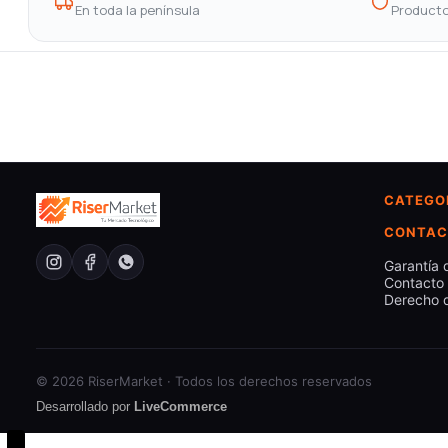
En toda la península
Producto
CATEGO
CONTAC
Garantía 
Contacto
Derecho d
© 2026 RiserMarket · Todos los derechos reservados
Desarrollado por
LiveCommerce