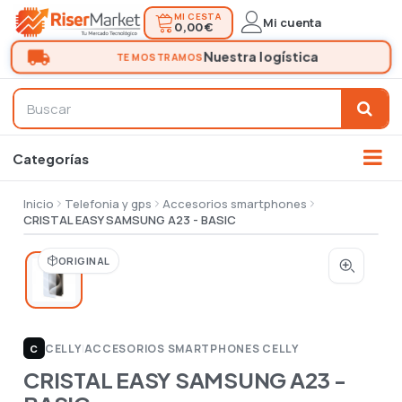
MI CESTA
Mi cuenta
0,00 €
Inicio
Telefonia y gps
Accesorios smartphones
CRISTAL EASY SAMSUNG A23 - BASIC
ORIGINAL
CELLY
|
ACCESORIOS SMARTPHONES CELLY
C
CRISTAL EASY SAMSUNG A23 -