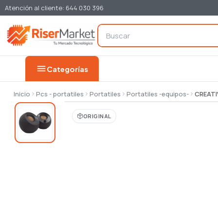
Atención al cliente: 644 030 396
menu
Categorías
Inicio
Pcs - portatiles
Portatiles
Portatiles -equipos-
CREATI
ORIGINAL