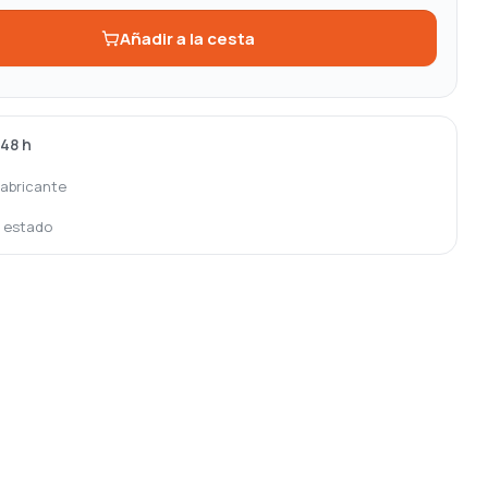
Añadir a la cesta
-48 h
fabricante
o estado