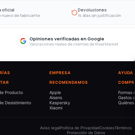
 oficial
Devoluciones
 nuevo de fabricante
14 días sin justificación
Opiniones verificadas en Google
Valoraciones reales de clientes de RiserMarket
RÍAS
EMPRESA
AYUDA
TAR
RECOMENDAMOS
COMPR
de Producto
Apple
Formas 
Aisens
Gastos d
e Desistimiento
Kaspersky
Quiénes
Xiaomi
Aviso legal
Política de Privacidad
Cookies
Términos
Protección de Datos