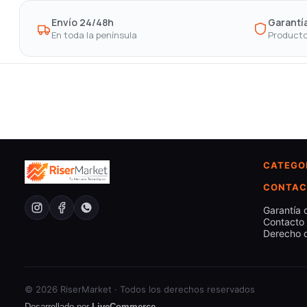
Envío 24/48h
Garantía
En toda la península
Producto
CATEGO
CONTAC
Garantía 
Contacto
Derecho d
© 2026 RiserMarket · Todos los derechos reservados
Desarrollado por
LiveCommerce