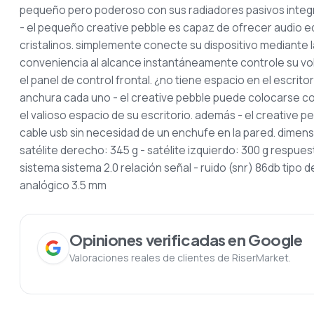
pequeño pero poderoso
con sus radiadores pasivos inte
- el pequeño creative pebble es capaz de ofrecer audio e
cristalinos. simplemente conecte su
dispositivo mediante 
conveniencia al alcance
instantáneamente controle su vo
el panel de control frontal.
¿no tiene espacio en el escrito
anchura cada uno - el creative pebble puede
colocarse c
el valioso
espacio de su escritorio. además - el creative
cable usb sin necesidad de un enchufe en la pared.
dimensi
satélite derecho: 345 g - satélite izquierdo: 300 g
respues
sistema
sistema 2.0
relación señal - ruido (snr)
86db
tipo 
analógico 3.5 mm
Opiniones verificadas en Google
Valoraciones reales de clientes de RiserMarket.