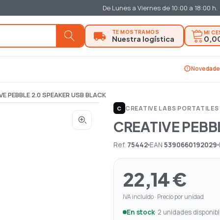
De Lunes a Viernes de 10:00 a 18:00 h.
MI C
0,0
new_releases
Novedade
VE PEBBLE 2.0 SPEAKER USB BLACK
CREATIVE LABS
|
PORTATILES 
C
CREATIVE PEBB
Ref.
75442
EAN
5390660192029
22,14 €
IVA incluido · Precio por unidad
En stock
· 2 unidades disponib