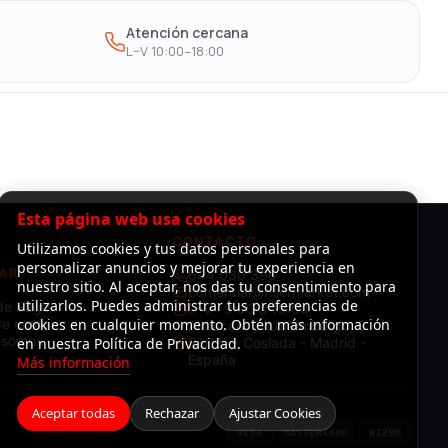
Atención cercana
L–V 10:00–18:00
Esta página web usa cookies
CONTACTO
Utilizamos cookies y tus datos personales para
personalizar anuncios y mejorar tu experiencia en
AR
644 030 396
nuestro sitio. Al aceptar, nos das tu consentimiento para
comercial@risermarket.com
utilizarlos. Puedes administrar tus preferencias de
de Pago
L–V · 9:00 a 19:00
e envío
cookies en cualquier momento. Obtén más información
Almacén: C/Luxemburgo, 3 -
 somos
en nuestra Política de Privacidad.
28821 - Coslada - Madrid -
España
Más información
Aceptar todas
Rechazar
Ajustar Cookies
VISA
MASTERCARD
BIZUM