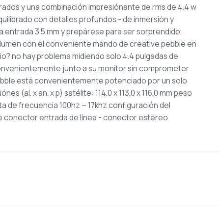
grados y una combinación impresiónante de rms
de 4.4 w
quilibrado con
detalles profundos - de inmersión y
la entrada 3.5 mm y prepárese para ser sorprendido.
lumen con el conveniente mando de creative
pebble en
rio? no hay problema
midiendo solo 4.4 pulgadas de
onvenientemente junto a su monitor sin comprometer
 pebble está convenientemente
potenciado por un solo
ónes (al. x an. x p)
satélite: 114.0 x 113.0 x 116.0 mm
peso
ta de frecuencia
100hz ~ 17khz
configuración del
de conector
entrada de línea - conector estéreo