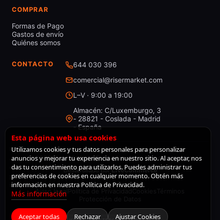
COMPRAR
Formas de Pago
Gastos de envío
Quiénes somos
CONTACTO
644 030 396
comercial@risermarket.com
L–V · 9:00 a 19:00
Almacén: C/Luxemburgo, 3
- 28821 - Coslada - Madrid
- España
Esta página web usa cookies
Utilizamos cookies y tus datos personales para personalizar
anuncios y mejorar tu experiencia en nuestro sitio. Al aceptar, nos
© 2026 RiserMarket · Todos los derechos reservados
das tu consentimiento para utilizarlos. Puedes administrar tus
Desarrollado por
LiveCommerce
preferencias de cookies en cualquier momento. Obtén más
información en nuestra Política de Privacidad.
Aviso legal
Política de Privacidad
Cookies
Términos
Más información
Protección de Datos
Aceptar todas
Rechazar
Ajustar Cookies