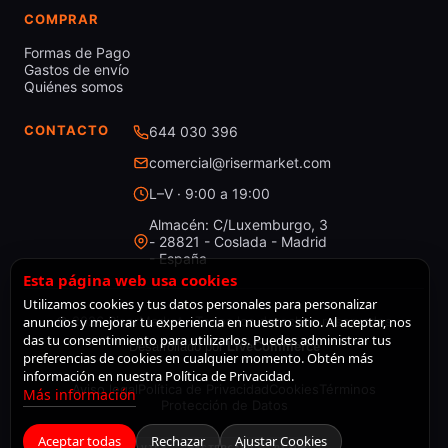
COMPRAR
Formas de Pago
Gastos de envío
Quiénes somos
CONTACTO
644 030 396
comercial@risermarket.com
L–V · 9:00 a 19:00
Almacén: C/Luxemburgo, 3
- 28821 - Coslada - Madrid
- España
Esta página web usa cookies
Utilizamos cookies y tus datos personales para personalizar
anuncios y mejorar tu experiencia en nuestro sitio. Al aceptar, nos
© 2026 RiserMarket · Todos los derechos reservados
das tu consentimiento para utilizarlos. Puedes administrar tus
Desarrollado por
LiveCommerce
preferencias de cookies en cualquier momento. Obtén más
información en nuestra Política de Privacidad.
Aviso legal
Política de Privacidad
Cookies
Términos
Más información
Protección de Datos
Aceptar todas
Rechazar
Ajustar Cookies