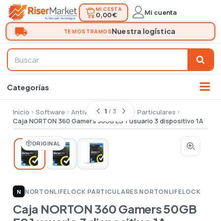
MI CESTA
Mi cuenta
0,00 €
1
/ 3
Inicio
Software
Antivirus seguridad
Particulares
Caja NORTON 360 Gamers 50GB ES 1 usuario 3 dispositivo 1A
ORIGINAL
NORTONLIFELOCK
|
PARTICULARES NORTONLIFELOCK
N
Caja NORTON 360 Gamers 50GB