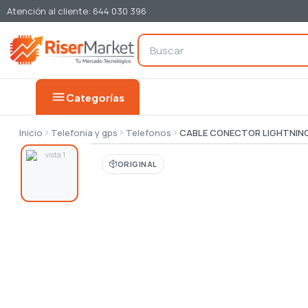
Atención al cliente: 644 030 396
menu
Categorías
Inicio
Telefonia y gps
Telefonos
CABLE CONECTOR LIGHTNING
ORIGINAL