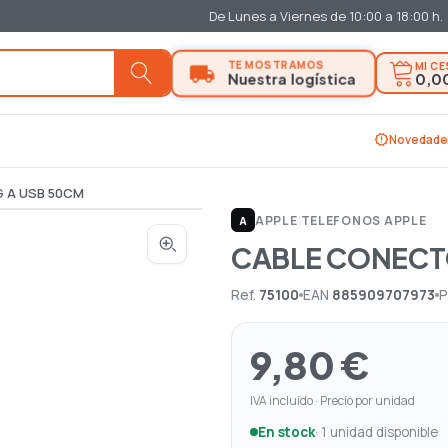
De Lunes a Viernes de 10:00 a 18:00 h.
MI C
0,0
new_releases
Novedade
 A USB 50CM
APPLE
|
TELEFONOS APPLE
A
CABLE CONECT
Ref.
75100
EAN
885909707973
P
9,80 €
IVA incluido · Precio por unidad
En stock
· 1 unidad disponible