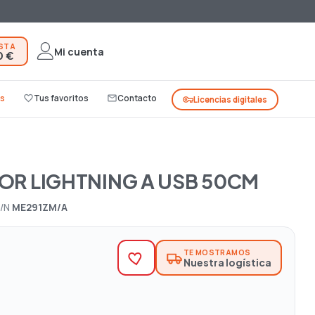
ESTA
Mi cuenta
0 €
s
favorite_border
Tus favoritos
mail_outline
Contacto
vpn_key
Licencias digitales
OR LIGHTNING A USB 50CM
/N
ME291ZM/A
TE MOSTRAMOS
Nuestra logística