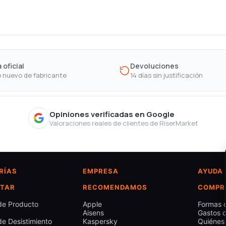
 oficial
Devoluciones
 nuevo de fabricante
14 días sin justificación
Opiniones verificadas en Google
Valoraciones reales de clientes de RiserMarket
RÍAS
EMPRESA
AYUDA
TAR
RECOMENDAMOS
COMPR
de Producto
Apple
Formas 
Aisens
Gastos d
e Desistimiento
Kaspersky
Quiénes