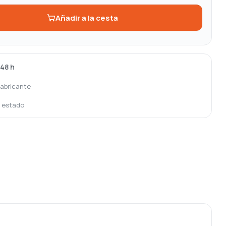
Añadir a la cesta
-48 h
fabricante
o estado