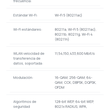
frecuencia:
Estándar Wi-Fi:
Wi-Fi 5 (802.11ac)
Wi-Fi estándares:
802.11a, Wi-Fi 5 (802.11ac),
802.11b, 802.11g, Wi-Fi 4
(802.11n)
WLAN velocidad de
11,54,150,433,600 Mbit/s
transferencia de
datos, soportada:
Modulación:
16-QAM, 256-QAM, 64-
QAM, CCK, DBPSK, DQPSK,
OFDM
Algoritmos de
128-bit WEP, 64-bit WEP,
seguridad
802.1x RADIUS, WPA,