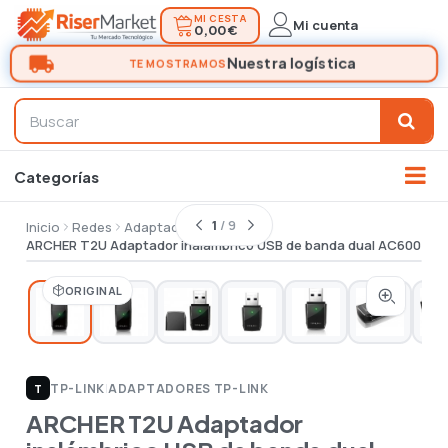
MI CESTA
Mi cuenta
0,00 €
1
/ 9
Inicio
Redes
Adaptadores
ARCHER T2U Adaptador inalámbrico USB de banda dual AC600
ORIGINAL
TP-LINK
|
ADAPTADORES TP-LINK
T
ARCHER T2U Adaptador