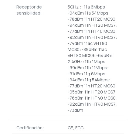
Receptor de
5GHz： 11a 6Mbps:
sensibilidad:
-94dBm 11a 54Mbps:
-78dBm 11n HT20 MCS0:
-94dBm 11n HT20 MCS7:
-77dBm 11n HT40 MCS0:
-92dBm 11n HT40 MCS7:
-74dBm 11ac VHT80
MCS0: -89dBm 11ac
VHT80 MCS9: -64dBm
2.4GHz: 11b 1Mbps:
-99dBm 11b 11Mbps:
-91dBm 11g 6Mbps:
-94dBm 11g 54Mbps:
-77dBm 11n HT20 MCS0:
-95dBm 11n HT20 MCS7:
-76dBm 11n HT40 MCS0:
-92dBm 11n HT40 MCS7:
-73dBm
Certificación:
CE, FCC