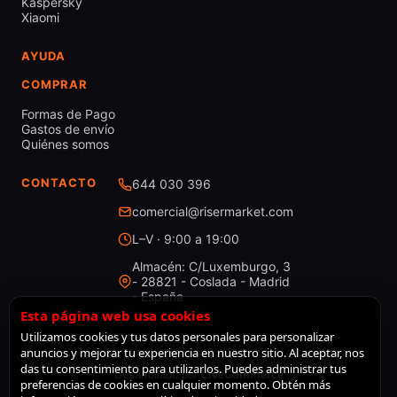
Kaspersky
Xiaomi
AYUDA
COMPRAR
Formas de Pago
Gastos de envío
Quiénes somos
CONTACTO
644 030 396
comercial@risermarket.com
L–V · 9:00 a 19:00
Almacén: C/Luxemburgo, 3
- 28821 - Coslada - Madrid
- España
Esta página web usa cookies
Utilizamos cookies y tus datos personales para personalizar
anuncios y mejorar tu experiencia en nuestro sitio. Al aceptar, nos
© 2026 RiserMarket · Todos los derechos reservados
das tu consentimiento para utilizarlos. Puedes administrar tus
Desarrollado por
LiveCommerce
preferencias de cookies en cualquier momento. Obtén más