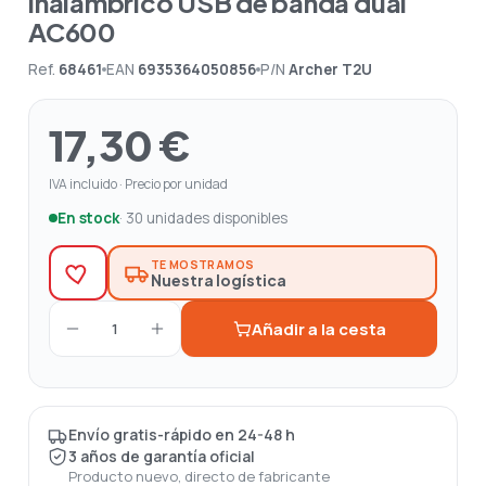
inalámbrico USB de banda dual
AC600
Ref.
68461
EAN
6935364050856
P/N
Archer T2U
17,30 €
IVA incluido · Precio por unidad
En stock
· 30 unidades disponibles
TE MOSTRAMOS
Nuestra logística
Añadir a la cesta
1
Envío gratis-rápido en 24-48 h
3 años de garantía oficial
Producto nuevo, directo de fabricante