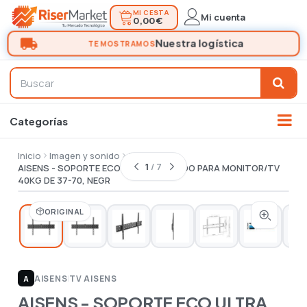
MI CESTA
Mi cuenta
0,00 €
Inicio
Imagen y sonido
Tv
1
/ 7
AISENS - SOPORTE ECO ULTRA DELGADO PARA MONITOR/TV
40KG DE 37-70, NEGR
ORIGINAL
AISENS
|
TV AISENS
A
AISENS - SOPORTE ECO ULTRA