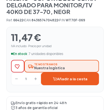
DELGADO PARA MONITOR/TV
40KG DE 37-70, NEGR
Ref.
66422
EAN
8436574704822
P/N
WT70F-069
11,47 €
IVA incluido · Precio por unidad
En stock
· 7 unidades disponibles
TE MOSTRAMOS
Nuestra logística
Añadir a la cesta
1
Envío gratis-rápido en 24-48 h
3 años de garantía oficial