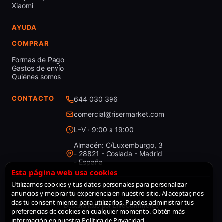
Xiaomi
AYUDA
COMPRAR
Formas de Pago
Gastos de envío
Quiénes somos
CONTACTO
644 030 396
comercial@risermarket.com
L–V · 9:00 a 19:00
Almacén: C/Luxemburgo, 3
- 28821 - Coslada - Madrid
- España
Esta página web usa cookies
Utilizamos cookies y tus datos personales para personalizar
anuncios y mejorar tu experiencia en nuestro sitio. Al aceptar, nos
© 2026 RiserMarket · Todos los derechos reservados
das tu consentimiento para utilizarlos. Puedes administrar tus
Desarrollado por
LiveCommerce
preferencias de cookies en cualquier momento. Obtén más
información en nuestra Política de Privacidad.