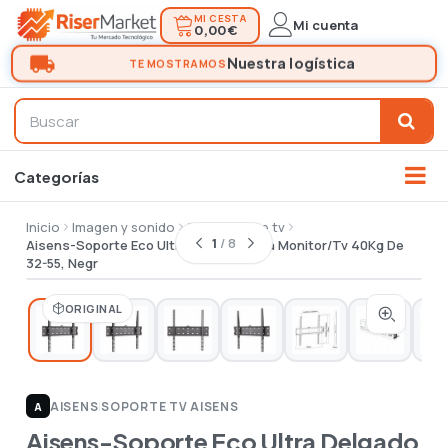
MI CESTA
Mi cuenta
0,00 €
Inicio
Imagen y sonido
Tv
Soporte tv
1
/ 8
Aisens-Soporte Eco Ultra Delgado Para Monitor/Tv 40Kg De
32-55, Negr
ORIGINAL
AISENS
|
SOPORTE TV AISENS
A
Aisens-Soporte Eco Ultra Delgado