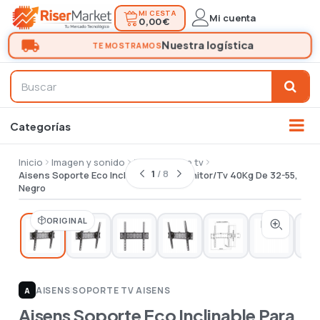
MI CESTA
Mi cuenta
0,00 €
Inicio
Imagen y sonido
Tv
Soporte tv
1
/ 8
Aisens Soporte Eco Inclinable Para Monitor/Tv 40Kg De 32-55,
Negro
ORIGINAL
AISENS
|
SOPORTE TV AISENS
A
Aisens Soporte Eco Inclinable Para