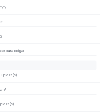
 mm
mm
g
se para colgar
1 pieza(s)
 cm³
 pieza(s)