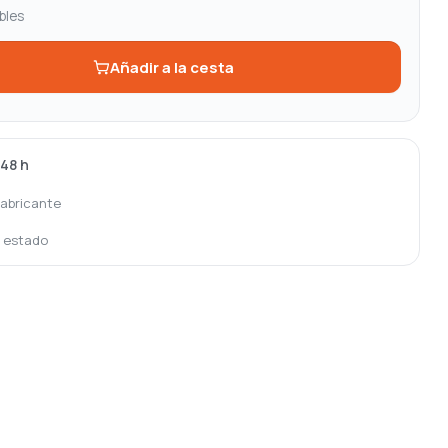
bles
Añadir a la cesta
-48 h
fabricante
o estado