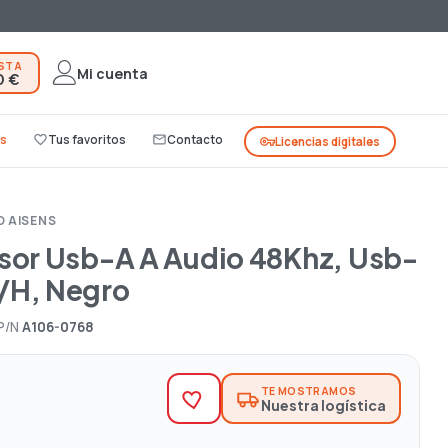
ESTA
Mi cuenta
0 €
s
favorite_border
Tus favoritos
mail_outline
Contacto
vpn_key
Licencias digitales
O AISENS
sor Usb-A A Audio 48Khz, Usb-
/H, Negro
P/N
A106-0768
TE MOSTRAMOS
Nuestra logística