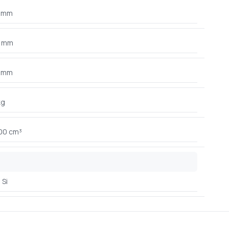
 mm
 mm
 mm
kg
00 cm³
Si