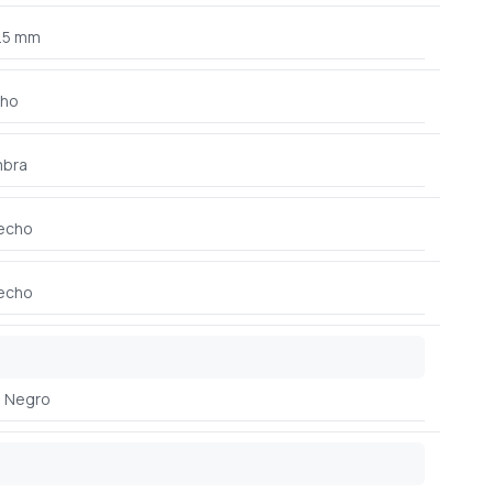
3.5 mm
ho
bra
echo
echo
Negro