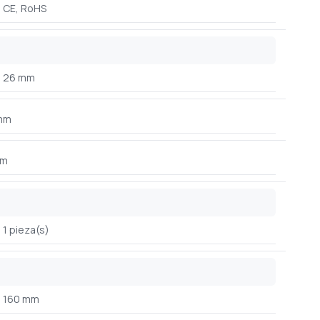
CE, RoHS
26 mm
mm
mm
1 pieza(s)
160 mm