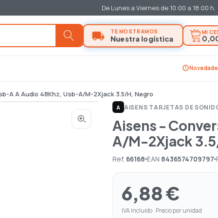
De Lunes a Viernes de 10:00 a 18:00 h.
MI C
0,0
new_releases
Novedade
sb-A A Audio 48Khz, Usb-A/M-2Xjack 3.5/H, Negro
AISENS
|
TARJETAS DE SONID
A
Aisens - Conver
A/M-2Xjack 3.5
Ref.
66168
EAN
8436574709797
6,88 €
IVA incluido · Precio por unidad