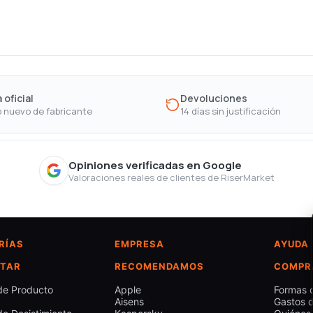
 oficial
Devoluciones
 nuevo de fabricante
14 días sin justificación
Opiniones verificadas en Google
Valoraciones reales de clientes de RiserMarket
RÍAS
EMPRESA
AYUDA
TAR
RECOMENDAMOS
COMPR
de Producto
Apple
Formas 
Aisens
Gastos d