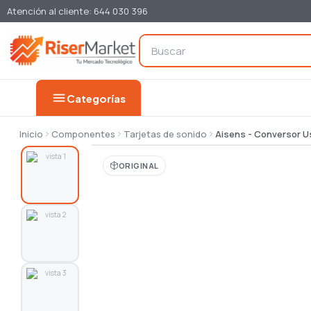
Atención al cliente: 644 030 396
menu
Categorías
Inicio
Componentes
Tarjetas de sonido
Aisens - Conversor U
ORIGINAL