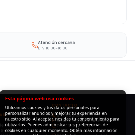
Atención cercana
L–V 10:00–18:00
Esta página web usa cookies
CONTACTO
Utilizamos cookies y tus datos personales para
personalizar anuncios y mejorar tu experiencia en
AR
644 030 396
nuestro sitio. Al aceptar, nos das tu consentimiento para
comercial@risermarket.com
utilizarlos. Puedes administrar tus preferencias de
de Pago
L–V · 9:00 a 19:00
e envío
cookies en cualquier momento. Obtén más información
Almacén: C/Luxemburgo, 3 -