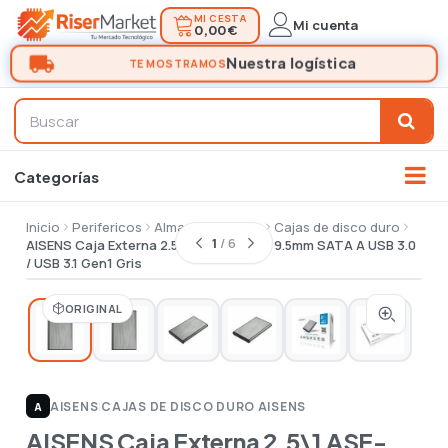
MI CESTA
Mi cuenta
0,00 €
Inicio
Perifericos
Almacenamiento
Cajas de disco duro
1
/ 6
AISENS Caja Externa 2.5\1 ASE-2525GR 9.5mm SATA A USB 3.0
/ USB 3.1 Gen1 Gris
ORIGINAL
AISENS
|
CAJAS DE DISCO DURO AISENS
A
AISENS Caja Externa 2.5\1 ASE-