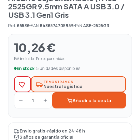
2525GR 9.5mm SATA A USB 3.0 /
USB 3.1 Gen1 Gris
Ref.
66536
EAN
8436574705959
P/N
ASE-2525GR
10,26 €
IVA incluido · Precio por unidad
En stock
· 5 unidades disponibles
TE MOSTRAMOS
Nuestra logística
Añadir a la cesta
1
Envío gratis-rápido en 24-48 h
3 años de garantía oficial