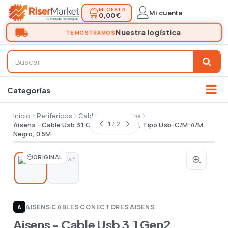
MI CESTA
Mi cuenta
0,00 €
Inicio
Perifericos
Cables conectores
1
/ 2
Aisens - Cable Usb 3.1 Gen2 10Gbps 3A, Tipo Usb-C/M-A/M,
Negro, 0.5M
ORIGINAL
AISENS
|
CABLES CONECTORES AISENS
A
Aisens - Cable Usb 3.1 Gen2