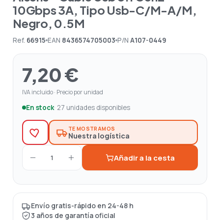
10Gbps 3A, Tipo Usb-C/M-A/M,
Negro, 0.5M
Ref.
66915
EAN
8436574705003
P/N
A107-0449
7,20 €
IVA incluido · Precio por unidad
En stock
· 27 unidades disponibles
TE MOSTRAMOS
Nuestra logística
Añadir a la cesta
1
Envío gratis-rápido en 24-48 h
3 años de garantía oficial