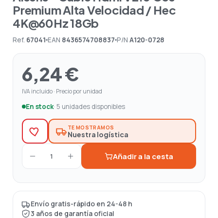
Premium Alta Velocidad / Hec
4K@60Hz 18Gb
Ref.
67041
EAN
8436574708837
P/N
A120-0728
6,24 €
IVA incluido · Precio por unidad
En stock
· 5 unidades disponibles
TE MOSTRAMOS
Nuestra logística
Añadir a la cesta
1
Envío gratis-rápido en 24-48 h
3 años de garantía oficial