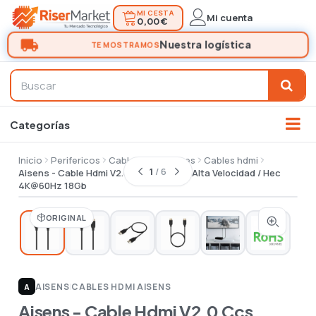
MI CESTA
Mi cuenta
0,00 €
Inicio
Perifericos
Cables conectores
Cables hdmi
1
/ 6
Aisens - Cable Hdmi V2.0 Ccs Premium Alta Velocidad / Hec
4K@60Hz 18Gb
ORIGINAL
AISENS
|
CABLES HDMI AISENS
A
Aisens - Cable Hdmi V2.0 Ccs