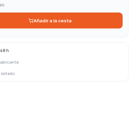
les
Añadir a la cesta
-48 h
fabricante
o estado