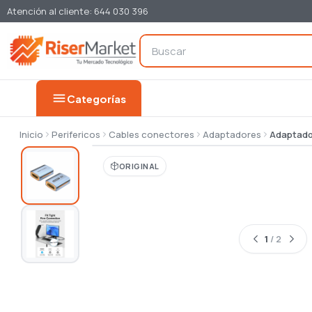
Atención al cliente: 644 030 396
menu
Categorías
Inicio
Perifericos
Cables conectores
Adaptadores
Adaptado
ORIGINAL
1
/ 2