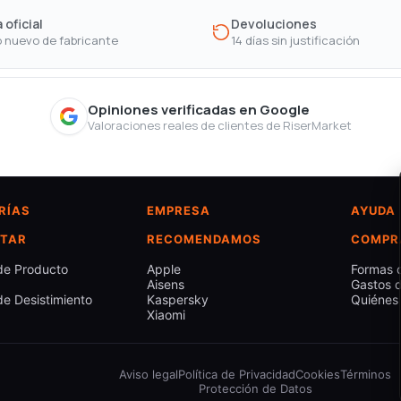
 oficial
Devoluciones
 nuevo de fabricante
14 días sin justificación
Opiniones verificadas en Google
Valoraciones reales de clientes de RiserMarket
RÍAS
EMPRESA
AYUDA
TAR
RECOMENDAMOS
COMPR
de Producto
Apple
Formas 
Aisens
Gastos d
e Desistimiento
Kaspersky
Quiénes
Xiaomi
Aviso legal
Política de Privacidad
Cookies
Términos
Protección de Datos