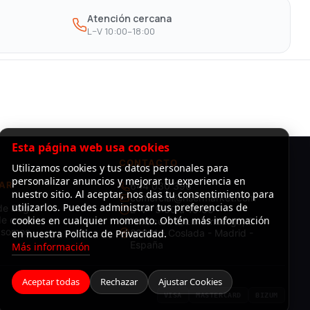
Atención cercana
L–V 10:00–18:00
Esta página web usa cookies
CONTACTO
Utilizamos cookies y tus datos personales para
personalizar anuncios y mejorar tu experiencia en
AR
644 030 396
nuestro sitio. Al aceptar, nos das tu consentimiento para
comercial@risermarket.com
utilizarlos. Puedes administrar tus preferencias de
de Pago
L–V · 9:00 a 19:00
e envío
cookies en cualquier momento. Obtén más información
Almacén: C/Luxemburgo, 3 -
 somos
en nuestra Política de Privacidad.
28821 - Coslada - Madrid -
España
Más información
Aceptar todas
Rechazar
Ajustar Cookies
VISA
MASTERCARD
BIZUM