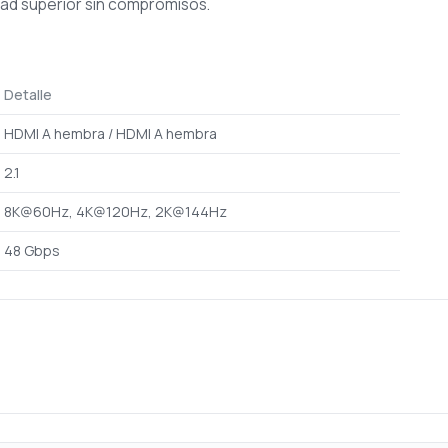
dad superior sin compromisos.
Detalle
HDMI A hembra / HDMI A hembra
2.1
8K@60Hz, 4K@120Hz, 2K@144Hz
48 Gbps