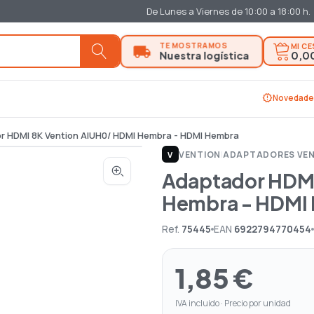
De Lunes a Viernes de 10:00 a 18:00 h.
MI C
0,0
new_releases
Novedade
r HDMI 8K Vention AIUH0/ HDMI Hembra - HDMI Hembra
VENTION
|
ADAPTADORES VE
V
Adaptador HDMI
Hembra - HDMI
Ref.
75445
EAN
6922794770454
1,85 €
IVA incluido · Precio por unidad