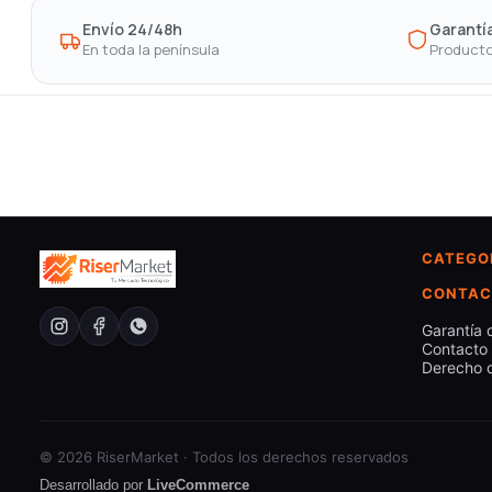
Envío 24/48h
Garantía
En toda la península
Producto
CATEGO
CONTAC
Garantía 
Contacto
Derecho d
© 2026 RiserMarket · Todos los derechos reservados
Desarrollado por
LiveCommerce