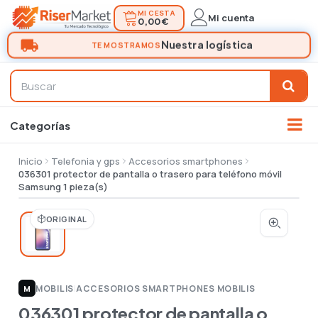
MI CESTA
Mi cuenta
0,00 €
Inicio
Telefonia y gps
Accesorios smartphones
036301 protector de pantalla o trasero para teléfono móvil
Samsung 1 pieza(s)
ORIGINAL
MOBILIS
|
ACCESORIOS SMARTPHONES MOBILIS
M
036301 protector de pantalla o