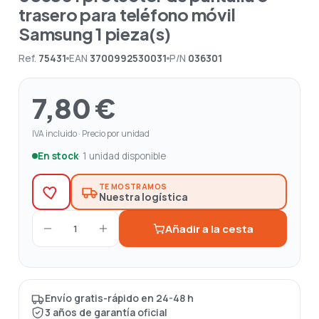
trasero para teléfono móvil
Samsung 1 pieza(s)
Ref.
75431
EAN
3700992530031
P/N
036301
7,80 €
IVA incluido · Precio por unidad
En stock
· 1 unidad disponible
TE MOSTRAMOS
Nuestra logística
Añadir a la cesta
1
Envío gratis-rápido en 24-48 h
3 años de garantía oficial