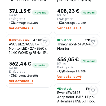
ESPORTS
2560 x 1440 Pixeles Quad
HD QD-OLED Negro
371,13 €
408,23 €
Novedad
Novedad
IVA incl.
IVA incl.
Envío gratis
Envío gratis
local_shipping
Entrega 24/48h
local_shipping
Entrega 24/48h
Ver detalles
Ver detalles
Últimas 4 uni.
En stock
ASUSTEK
LENOVO
ASUS BE27ACSBK -
ThinkVision P34WD-40
Monitor LED - 27 - 2560 x
Monitor
1440 WQHD @ 75 Hz - IPS
- 350 cd/m² - 1000:1 - 5
656,05 €
ms - HDMI, 2xDisplayPort,
Novedad
362,44 €
IVA incl.
USB-C - altavoces -
Novedad
Envío gratis
IVA incl.
negro
local_shipping
Entrega 24/48h
Envío gratis
local_shipping
Entrega 24/48h
Ver detalles
Ver detalles
En stock
EWENT
Ewent EW9643
Adaptador USB 3.1 Tipo-
A Hembra a USB 3.1 Tipo-
C Macho