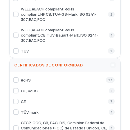
Western Digital
8
780 g
1
WEEE,REACH compliant,RoHs
Xiaomi
1
compliant,HF,CB,TUV-GS-Mark,ISO 9241-
2
4,54 kg
1
307,EAC,FCC
XPG
3
8,77 kg
WEEE,REACH compliant,RoHs
1
Zebra
3
compliant,CB,TUV-Bauart-Mark,ISO 9241-
1
318 g
307,EAC,FCC
1
Zotac
13
10 g
TUV
2
1
EU Energy Label (E-class) TCO Certified 10.0
579 g
1
CERTIFICADOS DE CONFORMIDAD
TCO Edge 2.1 Eyesafe® Certified 2.0 TÜV
Rheinland® Eye Comfort Certification (5-star)
12 g
1
1
TÜV Rheinland® Flicker Free TÜV Rheinland®
RoHS
23
Low Blue Light (Hardware Solution)
1,64 kg
1
CE, RoHS
1
Eyesafe® Display 2.0, TÜV Low Blue Light
67,48 g
1
(Hardware solution), TÜV Rheinland® Flicker
1
CE
7
Free, TÜV Low Blue Light, TÜV Rheinland Eye
1,59 kg
1
Comfort (5 Stars)
TÜV mark
1
121 g
1
US MIL-STD 810H military-grade standard
2
CECP, CCC, CB, EAC, BIS, Comisión Federal de
101 g
1
Comunicaciones (FCC) de Estados Unidos, CE,
1
ISO7816-1 IEC61000-4-2 FCC CE
1