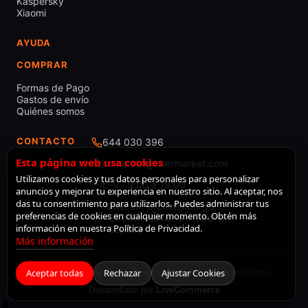
Kaspersky
Xiaomi
AYUDA
COMPRAR
Formas de Pago
Gastos de envío
Quiénes somos
CONTACTO
644 030 396
Esta página web usa cookies
comercial@risermarket.com
Utilizamos cookies y tus datos personales para personalizar
L–V · 9:00 a 19:00
anuncios y mejorar tu experiencia en nuestro sitio. Al aceptar, nos
das tu consentimiento para utilizarlos. Puedes administrar tus
Almacén: C/Luxemburgo, 3
preferencias de cookies en cualquier momento. Obtén más
- 28821 - Coslada - Madrid
información en nuestra Política de Privacidad.
- España
Más información
Aceptar todas
© 2026 RiserMarket · Todos los derechos reservados
Rechazar
Ajustar Cookies
Desarrollado por
LiveCommerce