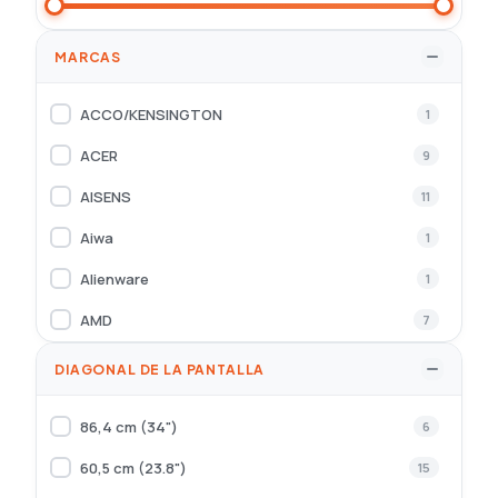
MARCAS
ACCO/KENSINGTON
1
ACER
9
AISENS
11
Aiwa
1
Alienware
1
AMD
7
AOC
15
DIAGONAL DE LA PANTALLA
Asrock
7
86,4 cm (34")
6
ASUS
54
60,5 cm (23.8")
15
Asustek
1