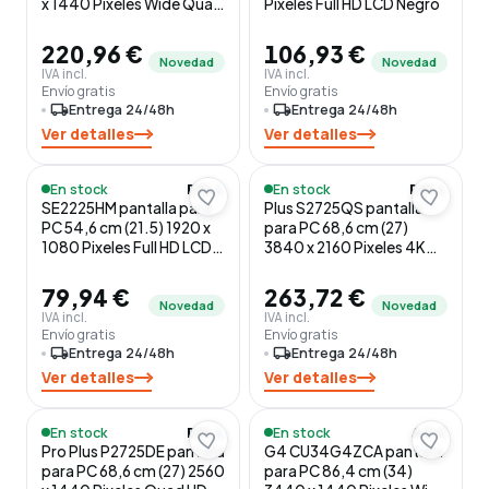
x 1440 Pixeles Wide Quad
Pixeles Full HD LCD Negro
HD LCD Negro
220,96 €
106,93 €
Novedad
Novedad
IVA incl.
IVA incl.
Envío gratis
Envío gratis
local_shipping
Entrega 24/48h
local_shipping
Entrega 24/48h
Ver detalles
Ver detalles
En stock
En stock
DELL
DELL
SE2225HM pantalla para
Plus S2725QS pantalla
PC 54,6 cm (21.5) 1920 x
para PC 68,6 cm (27)
1080 Pixeles Full HD LCD
3840 x 2160 Pixeles 4K
Negro
Ultra HD LCD Plata
79,94 €
263,72 €
Novedad
Novedad
IVA incl.
IVA incl.
Envío gratis
Envío gratis
local_shipping
Entrega 24/48h
local_shipping
Entrega 24/48h
Ver detalles
Ver detalles
En stock
En stock
DELL
AOC
Pro Plus P2725DE pantalla
G4 CU34G4ZCA pantalla
para PC 68,6 cm (27) 2560
para PC 86,4 cm (34)