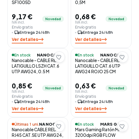
SF1005D
0,5M
9,17 €
0,68 €
Novedad
Novedad
IVA incl.
IVA incl.
Envío gratis
Envío gratis
local_shipping
Entrega 24/48h
local_shipping
Entrega 24/48h
Ver detalles
Ver detalles
En stock
En stock
NANOCABLE
NANOCABLE
Nanocable - CABLE RED
Nanocable - CABLE RED
LATIGUILLO LSZH CAT.6
LATIGUILLO CAT.6 UTP
UTP AWG24, 0.5 M
AWG24 ROJO 25 CM
0,85 €
0,63 €
Novedad
Novedad
IVA incl.
IVA incl.
Envío gratis
Envío gratis
local_shipping
Entrega 24/48h
local_shipping
Entrega 24/48h
Ver detalles
Ver detalles
Últimas 1 uni.
En stock
NANOCABLE
MARS GAMING
Nanocable CABLE RED
Mars Gaming Ratón MMG
RJ45 CAT.5E UTP AWG24,
3200dpi RGB FLOW