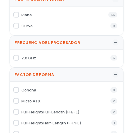
Dell
29
Plana
66
EATON
2
Curva
9
EMTEC
1
Epson
3
FRECUENCIA DEL PROCESADOR
Equip
7
2,8 GHz
3
Ewent
2
Fujitsu
1
FACTOR DE FORMA
GIGABYTE
48
Concha
8
GIGASET
2
Micro ATX
2
Goodram
2
Full-Height/Full-Length (FH/FL)
2
HP
14
Full-Height/Half-Length (FH/HL)
1
HPE
10