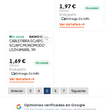
1,97 €
Novedad
IVA incl.
Envío gratis
local_shipping
Entrega 24/48h
Ver detalles
En stock
NANOCABLE
CABLE FIBRA SC/APC-
SC/APC MONOMODO
LSZH AMARIL.1M
1,69 €
Novedad
IVA incl.
Envío gratis
local_shipping
Entrega 24/48h
Ver detalles
Anterior
3
4
5
6
7
Siguiente
Opiniones verificadas en Google
Valoraciones reales de clientes de RiserMarket