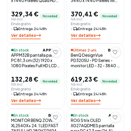
x 1440 Pixeles Quad HD
3440 x 1440 Pixeles Wide
LCD Negro, Plata
Quad HD Negro, Rojo
329,34 €
370,41 €
Novedad
Novedad
IVA incl.
IVA incl.
Envío gratis
Envío gratis
local_shipping
Entrega 24/48h
local_shipping
Entrega 24/48h
Ver detalles
Ver detalles
En stock
Últimas 2 uni.
APPROX
BENQ
APPM32B pantalla para
BenQ DesignVue
PC 81,3 cm (32) 1920 x
PD3205U - PD Series -
1080 Pixeles Full HD LCD
monitor LED - 32 - 3840 x
Negro
2160 4K @ 60 Hz - IPS -
250 cd/m² - 1000:1 -
132,28 €
619,23 €
Novedad
HDR10 - 5 ms - HDMI,
Novedad
IVA incl.
IVA incl.
DisplayPort, USB-C -
Envío gratis
Envío gratis
altavoces
local_shipping
Entrega 24/48h
local_shipping
Entrega 24/48h
Ver detalles
Ver detalles
En stock
En stock
BENQ
ASUS
MONITOR BENQ ZOWIE
ROG Strix OLED
XL2540X+ 24.1 LED FAST
XG27AQDMES pantalla
TN FULL HD 280HZ PARA
para PC 67,3 cm (26.5)