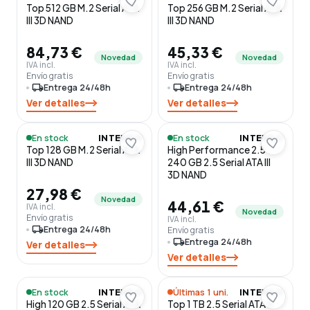
Top 512 GB M.2 Serial ATA
Top 256 GB M.2 Serial ATA
III 3D NAND
III 3D NAND
84,73 €
45,33 €
Novedad
Novedad
IVA incl.
IVA incl.
Envío gratis
Envío gratis
local_shipping
Entrega 24/48h
local_shipping
Entrega 24/48h
Ver detalles
Ver detalles
En stock
En stock
INTENSO
INTENSO
Top 128 GB M.2 Serial ATA
High Performance 2.5
III 3D NAND
240 GB 2.5 Serial ATA III
3D NAND
27,98 €
Novedad
44,61 €
IVA incl.
Novedad
Envío gratis
IVA incl.
local_shipping
Entrega 24/48h
Envío gratis
local_shipping
Entrega 24/48h
Ver detalles
Ver detalles
En stock
Últimas 1 uni.
INTENSO
INTENSO
High 120 GB 2.5 Serial ATA
Top 1 TB 2.5 Serial ATA III