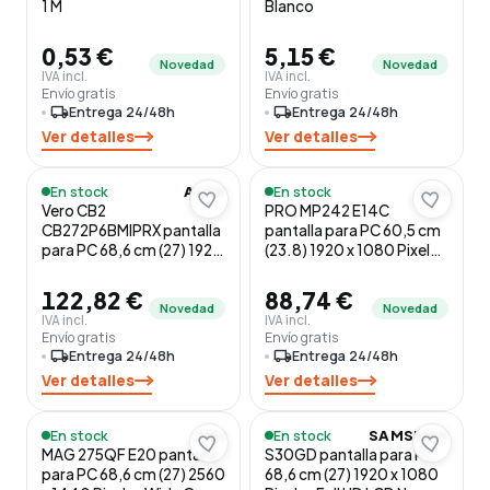
1 M
Blanco
0,53 €
5,15 €
Novedad
Novedad
IVA incl.
IVA incl.
Envío gratis
Envío gratis
local_shipping
Entrega 24/48h
local_shipping
Entrega 24/48h
Ver detalles
Ver detalles
En stock
En stock
ACER
MSI
Vero CB2
PRO MP242 E14C
CB272P6BMIPRX pantalla
pantalla para PC 60,5 cm
para PC 68,6 cm (27) 1920
(23.8) 1920 x 1080 Pixeles
x 1080 Pixeles Full HD LCD
Full HD LCD Negro
Negro
122,82 €
88,74 €
Novedad
Novedad
IVA incl.
IVA incl.
Envío gratis
Envío gratis
local_shipping
Entrega 24/48h
local_shipping
Entrega 24/48h
Ver detalles
Ver detalles
En stock
En stock
MSI
SAMSUNG
MAG 275QF E20 pantalla
S30GD pantalla para PC
para PC 68,6 cm (27) 2560
68,6 cm (27) 1920 x 1080