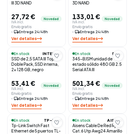
III 3D NAND
3D NAND
27,72 €
133,01 €
Novedad
Novedad
IVA incl.
IVA incl.
Envío gratis
Envío gratis
local_shipping
Entrega 24/48h
local_shipping
Entrega 24/48h
Ver detalles
Ver detalles
En stock
En stock
INTENSO
DELL
SSD de 2,5 SATA III Top
345-BJSM unidad de
Doble Pack, SSD interna,
estado sólido 480 GB 2.5
2x 128 GB, negro
Serial ATA III
53,41 €
501,34 €
Novedad
Novedad
IVA incl.
IVA incl.
Envío gratis
Envío gratis
local_shipping
Entrega 24/48h
local_shipping
Entrega 24/48h
Ver detalles
Ver detalles
En stock
En stock
TP-LINK
AISENS
Tp-Link Switch Fast
Aisens Cable De Red Rj45
Ethernet de 5 puertos TL-
Cat.6 Utp Awg24 Amarillo